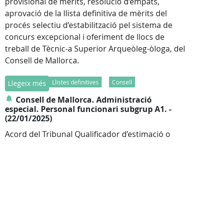
provisional de mèrits, resolució d’empats,
aprovació de la llista definitiva de mèrits del
procés selectiu d’estabilització pel sistema de
concurs excepcional i oferiment de llocs de
treball de Tècnic-a Superior Arqueòleg-òloga, del
Consell de Mallorca.
Llistes definitives
Consell
Llegeix més
Consell de Mallorca. Administració
especial. Personal funcionari subgrup A1. -
(22/01/2025)
Acord del Tribunal Qualificador d’estimació o
desestimació de les al·legacions a la llista
provisional de mèrits, resolució d’empats,
aprovació de la llista definitiva de mèrits del
procés selectiu d’estabilització pel sistema de
concurs oposició i oferiment de llocs de treball
de Tècnic-a Superior Llicenciatura en filologia
catalana, del Consell de Mallorca